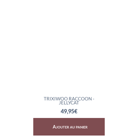
LYCAT
TRIXIWOO RACCOON -
ROCK
JELLYCAT
49,95
€
er
Ajouter au panier