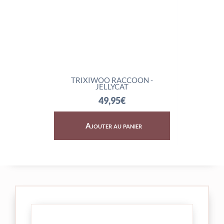
TRIXIWOO RACCOON -
ROCKLETON
JELLYCAT
74
49,95
€
Ajouter au panier
Ajoute