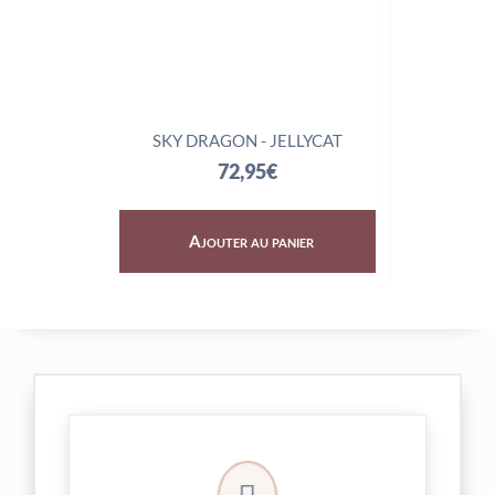
SKY DRAGON - JELLYCAT
TRIX
72,95
€
Ajouter au panier
Aj
24/48h et livrée par Colissimo.