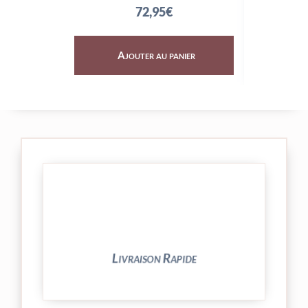
72,95
€
Ajouter au panier
Aj
24/48h et livrée par Colissimo.
Votre commande est expédiée sous
Livraison Rapide