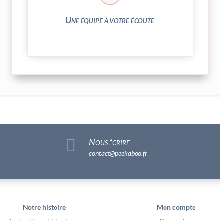
N’hésitez pas à nous solliciter
Une équipe à votre écoute

Nous écrire
contact@peekaboo.fr
Notre histoire
Mon compte