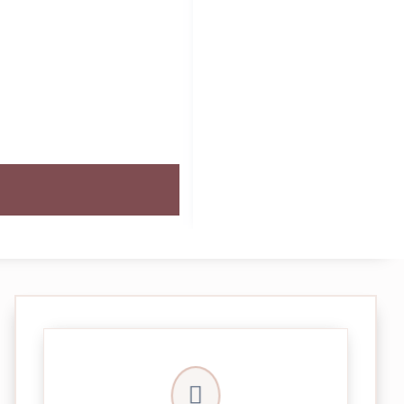
crypté de notre partenaire PayPlug.

entièrement sécurisées grâce au système