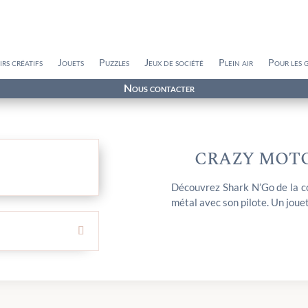
irs créatifs
Jouets
Puzzles
Jeux de société
Plein air
Pour les 
Nous contacter
CRAZY MOTO
Découvrez Shark N’Go de la co
métal avec son pilote. Un jouet