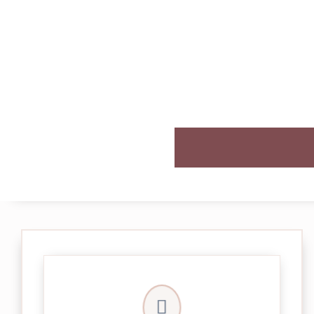

et livrée par Colissimo.