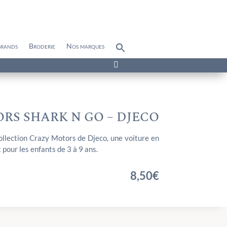
grands
Broderie
Nos marques
Search
for:
Search Button

RS SHARK N GO – DJECO
llection Crazy Motors de Djeco, une voiture en
 pour les enfants de 3 à 9 ans.
8,50
€