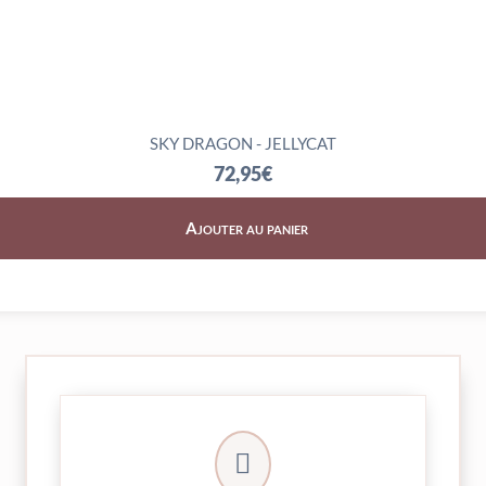
SKY DRAGON - JELLYCAT
72,95
€
Ajouter au panier
► contact@peekaboo.fr

► 04 73 27 04 20