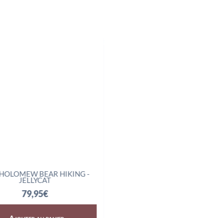
HOLOMEW BEAR HIKING -
AMUSEABLES BOILED E
JELLYCAT
SCIENTIST - JELLYCAT
79,95
€
32,95
€