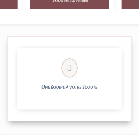
Ajouter au panier
► contact@peekaboo.fr

► 04 73 27 04 20
N’hésitez pas à nous solliciter
Une équipe à votre écoute