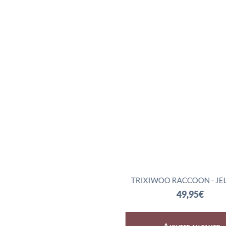
SKY DRAGON - JELLYCAT
TRIXIWOO RACCOON - JE
72,95
€
49,95
€