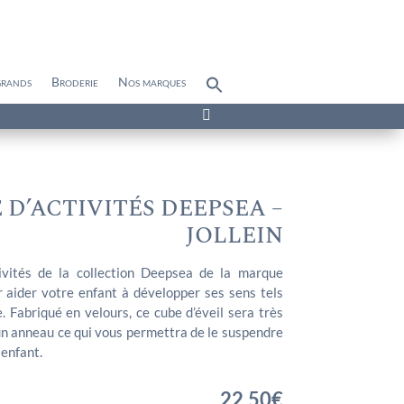
grands
Broderie
Nos marques
Search
for:
Search Button

 D’ACTIVITÉS DEEPSEA –
JOLLEIN
tivités de la collection Deepsea de la marque
ur aider votre enfant à développer ses sens tels
e. Fabriqué en velours, ce cube d’éveil sera très
’un anneau ce qui vous permettra de le suspendre
 enfant.
22,50
€