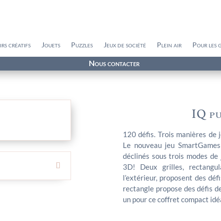
irs créatifs
Jouets
Puzzles
Jeux de société
Plein air
Pour les 
Nous contacter
IQ p
120 défis. Trois manières de j
Le nouveau jeu SmartGames 
déclinés sous trois modes de 
3D! Deux grilles, rectangul
l’extérieur, proposent des déf
rectangle propose des défis d
un pour ce coffret compact idé