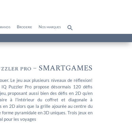
grands
Broderie
Nos marques
Search
for:
Search Button
uzzler pro – SMARTGAMES
ouer. Le jeu aux plusieurs niveaux de réflexion!
IQ Puzzler Pro propose désormais 120 défis
jeu, proposant aussi bien des défis en 2D qu’en
aire à l’intérieur du coffret et diagonale à
is en 2D alors que la grille ajourée au centre du
e forme pyramidale en 3D uniques. Trois jeux en
al pour les voyages