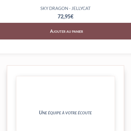
SKY DRAGON - JELLYCAT
72,95
€
Ajouter au panier
► contact@peekaboo.fr
► 04 73 27 04 20
N’hésitez pas à nous solliciter
Une équipe à votre écoute