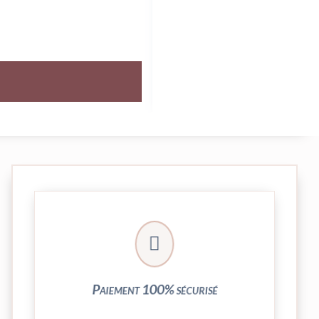
crypté de notre partenaire PayPlug.

entièrement sécurisées grâce au système
Vos transactions par carte bancaire sont
Paiement 100% sécurisé