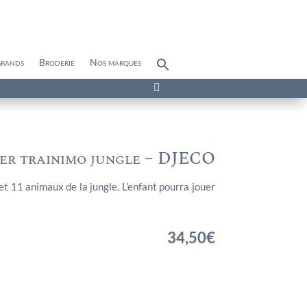
grands
Broderie
Nos marques
Search
for:
Search Button

rer trainimo jungle – DJECO
et 11 animaux de la jungle. L’enfant pourra jouer
34,50
€