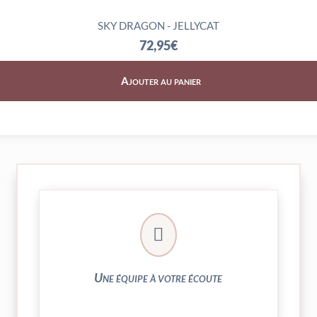
SKY DRAGON - JELLYCAT
72,95
€
Ajouter au panier
► contact@peekaboo.fr

► 04 73 27 04 20
N’hésitez pas à nous solliciter
Une équipe à votre écoute