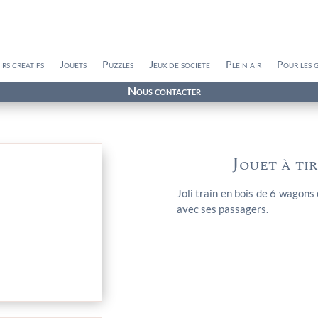
irs créatifs
Jouets
Puzzles
Jeux de société
Plein air
Pour les 
Nous contacter
Jouet à ti
Joli train en bois de 6 wagons 
avec ses passagers.