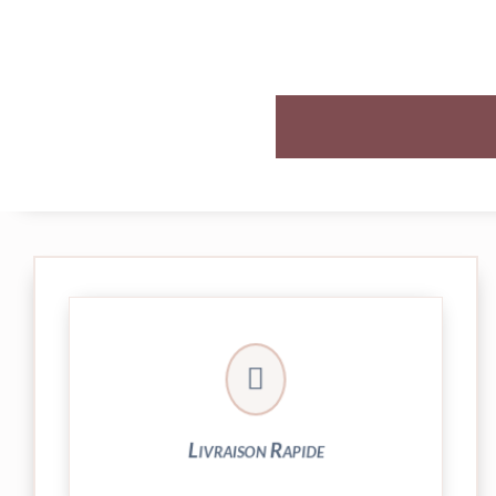

et livrée par Colissimo.
Votre commande est expédiée sous 24/48h
Livraison Rapide