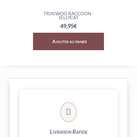
CAT
TRIXIWOO RACCOON -
ROCKLE
JELLYCAT
49,95
€
Ajouter au panier
Ajo

24/48h et livrée par Colissimo.
Votre commande est expédiée sous
Livraison Rapide