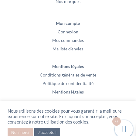
Nos marques
Mon compte
Connexion
Mes commandes
Ma liste d’envies
Mentions légales
Conditions générales de vente
Politique de confidentialité
Mentions légales
Nous utilisons des cookies pour vous garantir la meilleure
expérience sur notre site. En cliquant sur accepter, vous
0
consentez à notre utilisation des cookies.
PeeKaBoo / Sarl Gablia au capital de 10 000 euros – Av Ernest Cristal 63
Non merci
J'accepte !
000 Clermont-Ferrand – Copyright2021 – Tous droits réservés – Vidéo