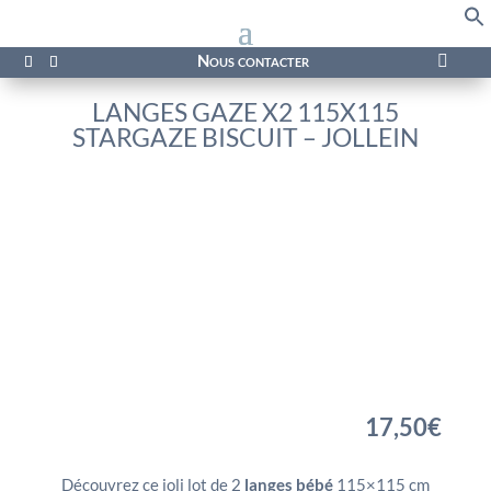
f
Se
Nous contacter

LANGES GAZE X2 115X115
STARGAZE BISCUIT – JOLLEIN
17,50
€
Découvrez ce joli lot de 2
langes bébé
115×115 cm