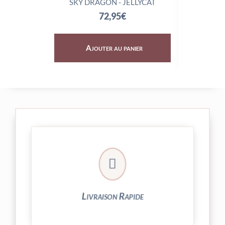
SKY DRAGON - JELLYCAT
TRIX
72,95
€
Ajouter au panier
Aj

24/48h et livrée par Colissimo.
Votre commande est expédiée sous
Livraison Rapide