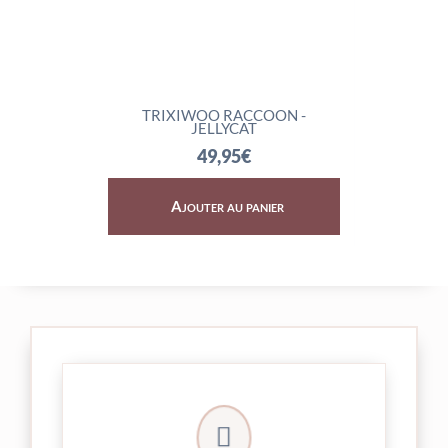
TRIXIWOO RACCOON -
ROCKLETON
JELLYCAT
74
49,95
€
Ajouter au panier
Ajoute

24/48h et livrée par Colissimo.