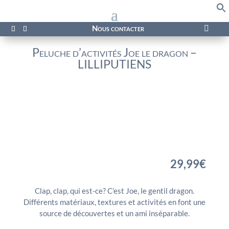
f
Se
Nous contacter

Peluche d’activités Joe le dragon –
LILLIPUTIENS
29,99
€
Clap, clap, qui est-ce? C’est Joe, le gentil dragon.
Différents matériaux, textures et activités en font une
source de découvertes et un ami inséparable.