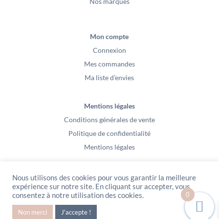
Nos marques
Mon compte
Connexion
Mes commandes
Ma liste d’envies
Mentions légales
Conditions générales de vente
Politique de confidentialité
Mentions légales
Nous utilisons des cookies pour vous garantir la meilleure
expérience sur notre site. En cliquant sur accepter, vous
0
consentez à notre utilisation des cookies.
PeeKaBoo / Sarl Gablia au capital de 10 000 euros – Av Ernest Cristal 63
Non merci
J'accepte !
000 Clermont-Ferrand – Copyright2021 – Tous droits réservés – Vidéo