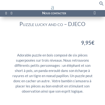
f
Se
Nous contacter

Puzzle lucky and co – DJECO
9,95
€
Adorable puzzle en bois composé de six pièces
superposées sur trois niveaux. Nous retrouvons
différents petits personnages : un éléphant et son
short à pois, un panda enroulé dans son écharpe à
rayures et un tigre en noeud papillon. Un puzzle peut
donc en cacher un autre . Votre bambin s’amusera à
placer les pièces au bon endroit en stimulant son
observation ainsi que son esprit logique.