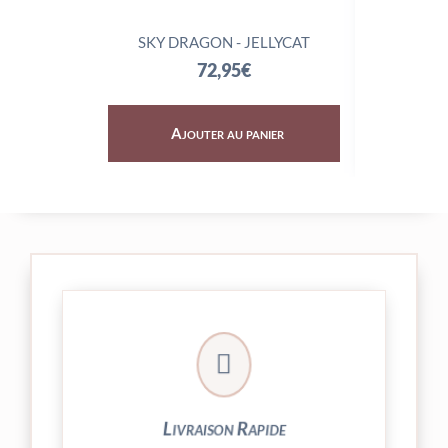
SKY DRAGON - JELLYCAT
TRIX
72,95
€
Ajouter au panier
Aj

24/48h et livrée par Colissimo.
Votre commande est expédiée sous
Livraison Rapide