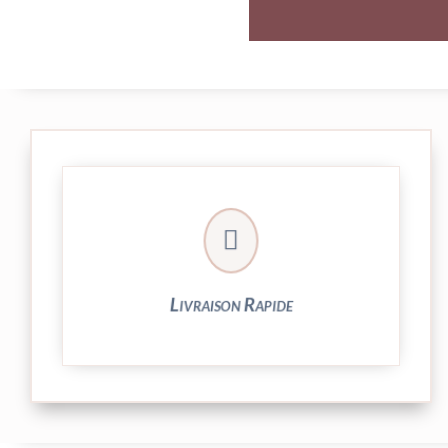

et livrée par Colissimo.
Votre commande est expédiée sous 24/48h
Livraison Rapide