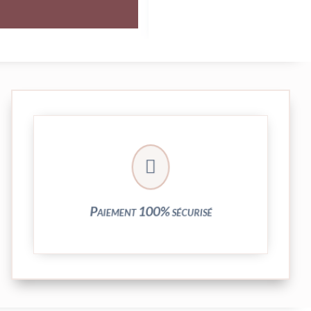
crypté de notre partenaire PayPlug.

entièrement sécurisées grâce au système
Vos transactions par carte bancaire sont
Paiement 100% sécurisé