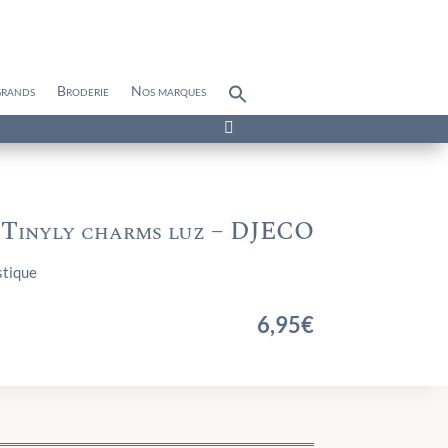
grands
Broderie
Nos marques
Search
for:
Search Button

Tinyly charms luz – DJECO
stique
6,95
€