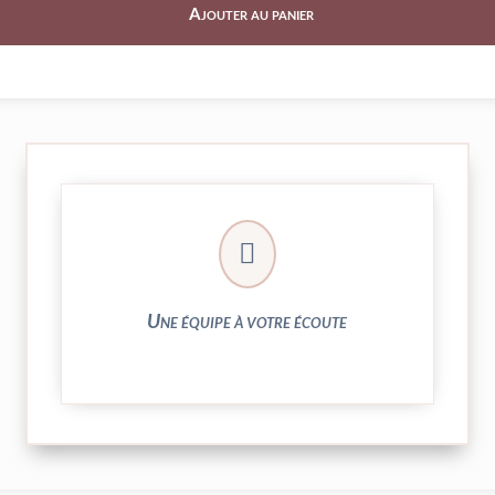
Ajouter au panier
► contact@peekaboo.fr

► 04 73 27 04 20
N’hésitez pas à nous solliciter
Une équipe à votre écoute