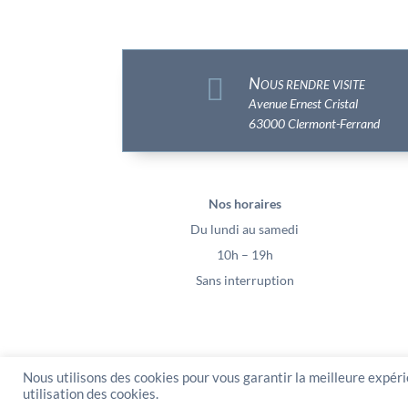

Nous rendre visite
Avenue Ernest Cristal
63000 Clermont-Ferrand
Nos horaires
Du lundi au samedi
10h – 19h
Sans interruption
Nous utilisons des cookies pour vous garantir la meilleure expéri
PeeKaBoo / Sarl Gablia au capital de 10 0
utilisation des cookies.