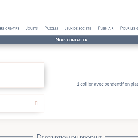
irs créatifs
Jouets
Puzzles
Jeux de société
Plein air
Pour les 
Nous contacter
1 collier avec pendentif en pla
Description du produit