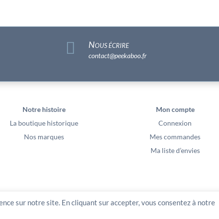

Nous écrire
contact@peekaboo.fr
Notre histoire
Mon compte
La boutique historique
Connexion
Nos marques
Mes commandes
Ma liste d’envies
ence sur notre site. En cliquant sur accepter, vous consentez à notre
00 euros – Av Ernest Cristal 63 000 Clermont-Ferrand – Copyright2021 – Tous droits réservés 