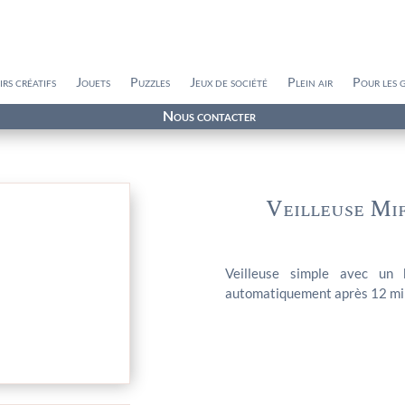
irs créatifs
Jouets
Puzzles
Jeux de société
Plein air
Pour les 
Nous contacter
Veilleuse Mif
Veilleuse simple avec un 
automatiquement après 12 mi