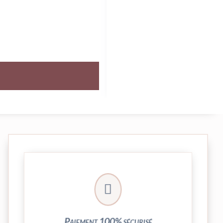
crypté de notre partenaire PayPlug.

entièrement sécurisées grâce au système
Vos transactions par carte bancaire sont
Paiement 100% sécurisé