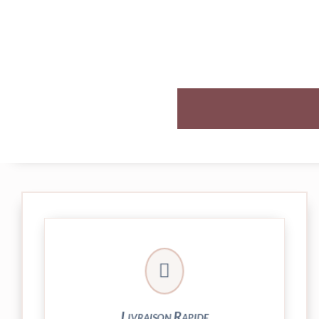

et livrée par Colissimo.
Votre commande est expédiée sous 24/48h
Livraison Rapide