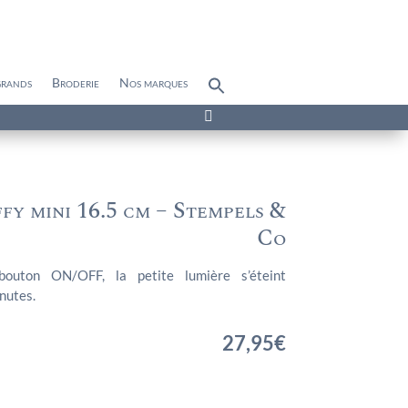
grands
Broderie
Nos marques
Search
for:
Search Button

fy mini 16.5 cm – Stempels &
Co
bouton ON/OFF, la petite lumière s’éteint
nutes.
27,95
€