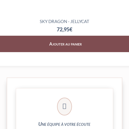
SKY DRAGON - JELLYCAT
72,95
€
Ajouter au panier
► contact@peekaboo.fr

► 04 73 27 04 20
N’hésitez pas à nous solliciter
Une équipe à votre écoute