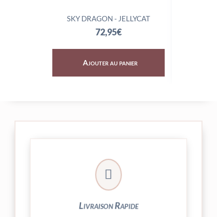
SKY DRAGON - JELLYCAT
TRIX
72,95
€
Ajouter au panier
Aj

24/48h et livrée par Colissimo.
Votre commande est expédiée sous
Livraison Rapide