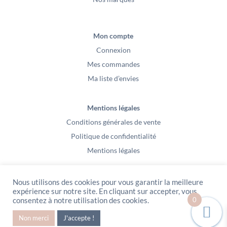
Mon compte
Connexion
Mes commandes
Ma liste d’envies
Mentions légales
Conditions générales de vente
Politique de confidentialité
Mentions légales
Nous utilisons des cookies pour vous garantir la meilleure
expérience sur notre site. En cliquant sur accepter, vous
0
consentez à notre utilisation des cookies.
PeeKaBoo / Sarl Gablia au capital de 10 000 euros – Av Ernest Cristal 63
Non merci
J'accepte !
000 Clermont-Ferrand – Copyright2021 – Tous droits réservés – Vidéo
Media l’Abeille / Site Web : Pixel