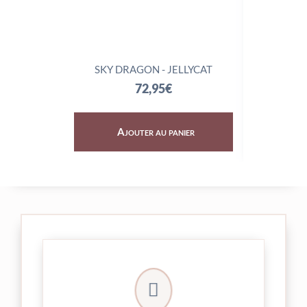
SKY DRAGON - JELLYCAT
TRIX
72,95
€
Ajouter au panier
Aj

24/48h et livrée par Colissimo.
Votre commande est expédiée sous