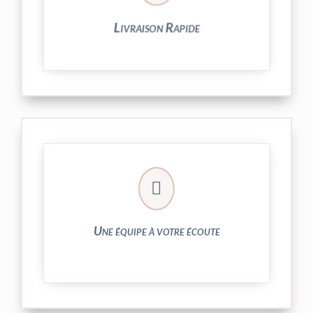
Livraison Rapide
► contact@peekaboo.fr

► 04 73 27 04 20
N’hésitez pas à nous solliciter
Une équipe à votre écoute