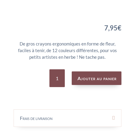
7,95
€
De gros crayons ergonomiques en forme de fleur,
faciles à tenir, de 12 couleurs différentes, pour vos
petits artistes en herbe ! Ne tache pas.
quantité
de
Ajouter au panier
12
crayons
fleurs
pour
les
petits
-
DJECO
Frais de livraison