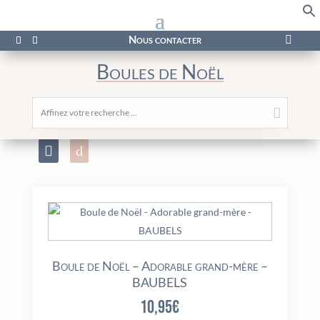
f
Se
Nous contacter

Boules de Noël
Affinez votre recherche ...
Boule de Noël – Adorable grand-mère –
BAUBELS
10,95
€