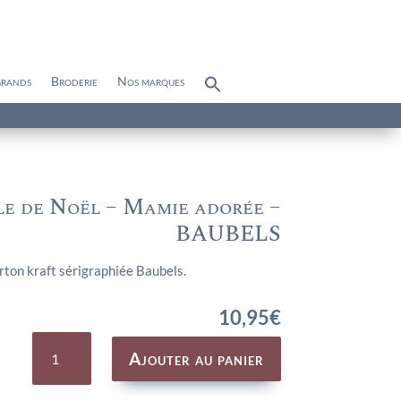
grands
Broderie
Nos marques
Search
for:
Search Button
e de Noël – Mamie adorée –
BAUBELS
arton kraft sérigraphiée Baubels.
10,95
€
quantité
de
Ajouter au panier
Boule
de
Noël
-