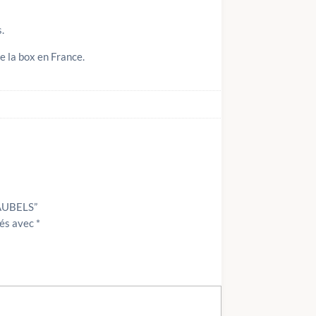
.
e la box en France.
BAUBELS”
ués avec
*