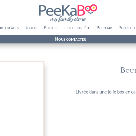
irs créatifs
Jouets
Puzzles
Jeux de société
Plein air
Pour les 
Nous contacter
Boul
Livrée dans une jolie box en c