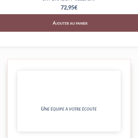
72,95
€
Ajouter au panier
► contact@peekaboo.fr
► 04 73 27 04 20
N’hésitez pas à nous solliciter
Une équipe à votre écoute