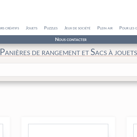
irs créatifs
Jouets
Puzzles
Jeux de société
Plein air
Pour les 
Nous contacter
Panières de rangement et Sacs à jouet