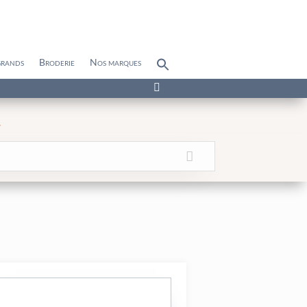
grands
Broderie
Nos marques
Search
for:
Search Button

s