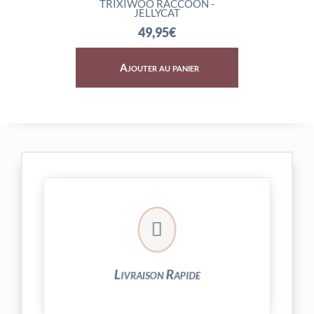
CAT
TRIXIWOO RACCOON -
ROCKLE
JELLYCAT
49,95
€
Ajouter au panier
Ajo

24/48h et livrée par Colissimo.
Votre commande est expédiée sous
Livraison Rapide