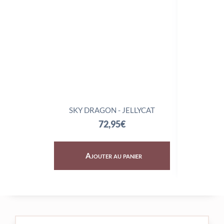
SKY DRAGON - JELLYCAT
TRIX
72,95
€
Ajouter au panier
Aj