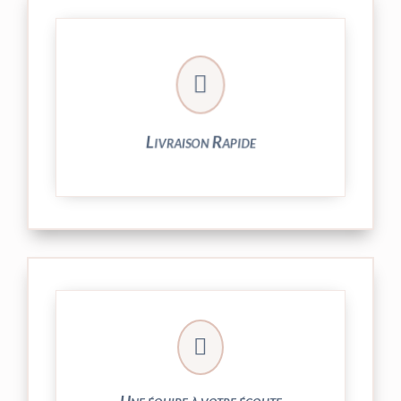

24/48h et livrée par Colissimo.
Votre commande est expédiée sous
Livraison Rapide
► contact@peekaboo.fr

► 04 73 27 04 20
N’hésitez pas à nous solliciter