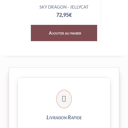
SKY DRAGON - JELLYCAT
TRIX
72,95
€
Ajouter au panier
Aj

24/48h et livrée par Colissimo.
Votre commande est expédiée sous
Livraison Rapide