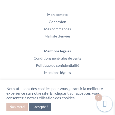
Mon compte
Connexion
Mes commandes
Ma liste d’envies
Mentions légales
Conditions générales de vente
Politique de confidentialité
Mentions légales
Nous utilisons des cookies pour vous garantir la meilleure
expérience sur notre site. En cliquant sur accepter, vous
0
consentez à notre utilisation des cookies.
PeeKaBoo / Sarl Gablia au capital de 10 000 euros – Av Ernest Cristal 63
Non merci
J'accepte !
000 Clermont-Ferrand – Copyright2021 – Tous droits réservés – Vidéo
Media l’Abeille / Site Web : Pixel