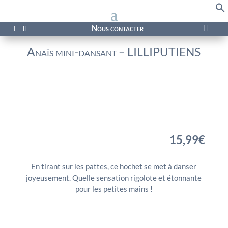
f
Se
Nous contacter

Anaïs mini-dansant – LILLIPUTIENS
15,99
€
En tirant sur les pattes, ce hochet se met à danser
joyeusement. Quelle sensation rigolote et étonnante
pour les petites mains !