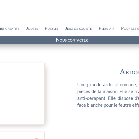
irs créatifs
Jouets
Puzzles
Jeux de société
Plein air
Pour les 
Nous contacter
Ardoi
Une grande ardoise nomade, r
pieces de la maison. Elle se t
anti-dérapant. Elle dispose d
face blanche pour le feutre eff