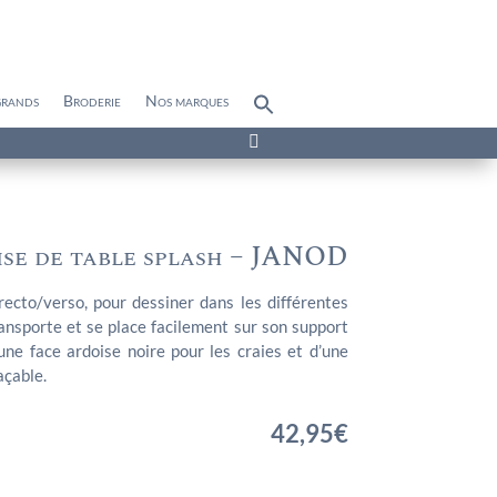
grands
Broderie
Nos marques
Search
for:
Search Button

se de table splash – JANOD
ecto/verso, pour dessiner dans les différentes
ransporte et se place facilement sur son support
’une face ardoise noire pour les craies et d’une
açable.
42,95
€