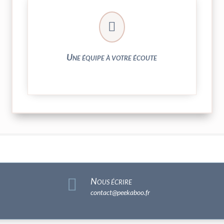
► contact@peekaboo.fr

► 04 73 27 04 20
N’hésitez pas à nous solliciter
Une équipe à votre écoute

Nous écrire
contact@peekaboo.fr