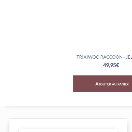
GON - JELLYCAT
TRIXIWOO RACCOON - JELLYCAT
72,95
€
49,95
€
uter au panier
Ajouter au panier