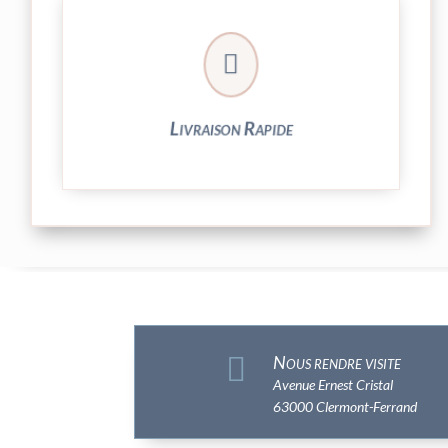

et livrée par Colissimo.
Votre commande est expédiée sous 24/48h
Livraison Rapide

Nous rendre visite
Avenue Ernest Cristal
63000 Clermont-Ferrand