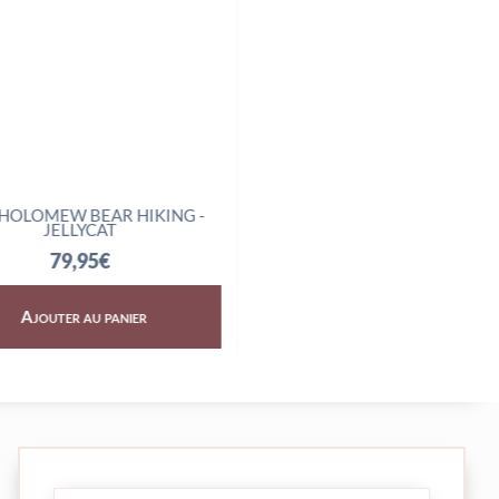
W BEAR HIKING -
AMUSEABLES BOILED EGG
ELLYCAT
SCIENTIST - JELLYCAT
9,95
€
32,95
€
er au panier
Ajouter au panier