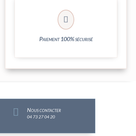
crypté de notre partenaire PayPlug.

entièrement sécurisées grâce au système
Vos transactions par carte bancaire sont
Paiement 100% sécurisé

Nous contacter
04 73 27 04 20