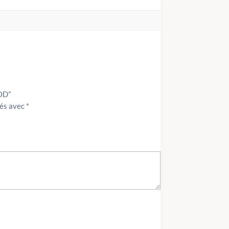
NOD”
ués avec
*