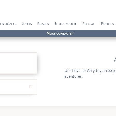
irs créatifs
Jouets
Puzzles
Jeux de société
Plein air
Pour les 
Nous contacter
Un chevalier Arty toys créé p
aventures.