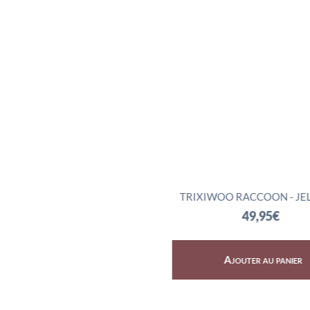
SKY DRAGON - JELLYCAT
TRIXIWOO RACCOON - JE
72,95
€
49,95
€
Ajouter au panier
Ajouter au panier