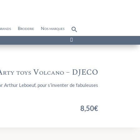
grands
Broderie
Nos marques
Search
for:
Search Button

Arty toys Volcano – DJECO
ar Arthur Leboeuf, pour s’inventer de fabuleuses
8,50
€