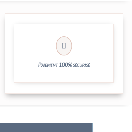
crypté de notre partenaire PayPlug.

entièrement sécurisées grâce au système
Vos transactions par carte bancaire sont
Paiement 100% sécurisé