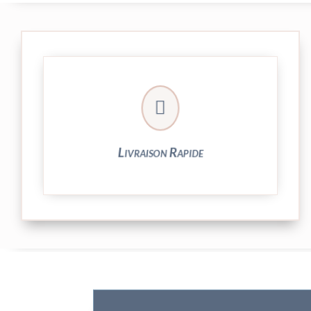

et livrée par Colissimo.
Votre commande est expédiée sous 24/48h
Livraison Rapide