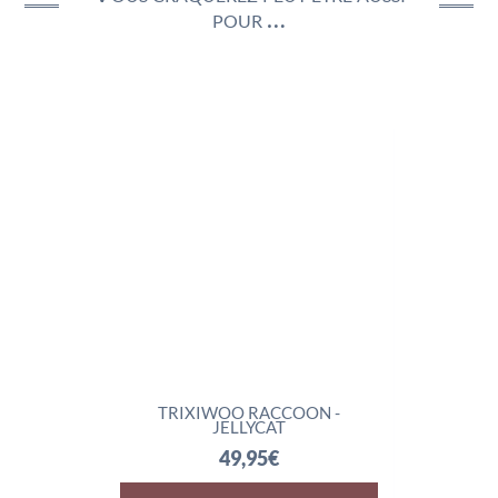
pour …
TRIXIWOO RACCOON -
ROCKLETON 
JELLYCAT
74,
49,95
€