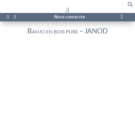
f
Se
Nous contacter

Banjo en bois pure – JANOD