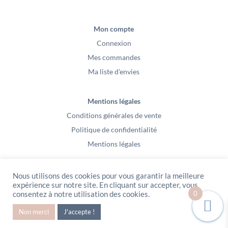
Mon compte
Connexion
Mes commandes
Ma liste d’envies
Mentions légales
Conditions générales de vente
Politique de confidentialité
Mentions légales
Nous utilisons des cookies pour vous garantir la meilleure
expérience sur notre site. En cliquant sur accepter, vous
0
consentez à notre utilisation des cookies.
PeeKaBoo / Sarl Gablia au capital de 10 000 euros – Av Ernest Cristal 63
Non merci
J'accepte !
000 Clermont-Ferrand – Copyright2021 – Tous droits réservés – Vidéo
Media l’Abeille / Site Web : Pixel