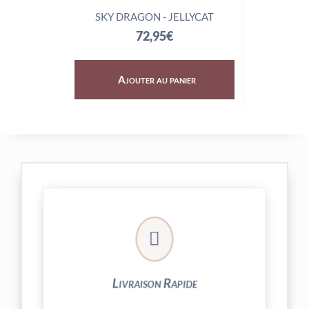
SKY DRAGON - JELLYCAT
TRIX
72,95
€
Ajouter au panier
Aj

24/48h et livrée par Colissimo.
Votre commande est expédiée sous
Livraison Rapide