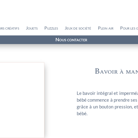
irs créatifs
Jouets
Puzzles
Jeux de société
Plein air
Pour les 
Nous contacter
Bavoir à man
Le bavoir intégral et imperméa
bébé commence à prendre ses r
grâce à un bouton pression, e
bébé.