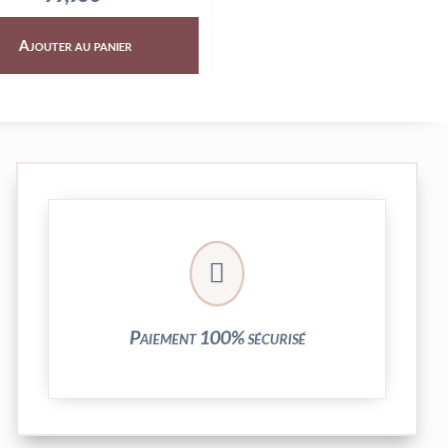
er au panier
Ajouter au panier
crypté de notre partenaire PayPlug.

entièrement sécurisées grâce au système
Vos transactions par carte bancaire sont
Paiement 100% sécurisé