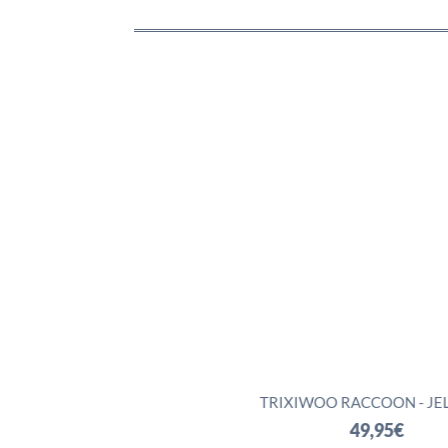
GON - JELLYCAT
TRIXIWOO RACCOON - JELLYCAT
72,95
€
49,95
€