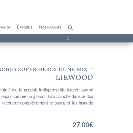
grands
Broderie
Nos marques
Search
for:
Search Button

ches super héros dune mix –
LIEWOOD
ble à est le produit indispensable à avoir quand
epas comme un grand. Il s’accroche dans le dos
t recouvre complètement le buste et les bras de
27,00
€