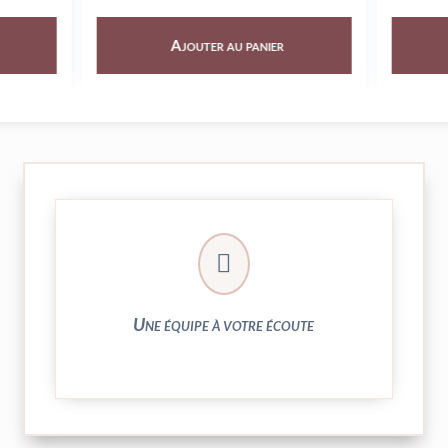
Ajouter au panier
Ajout
► contact@peekaboo.fr

► 04 73 27 04 20
N’hésitez pas à nous solliciter
Une équipe à votre écoute