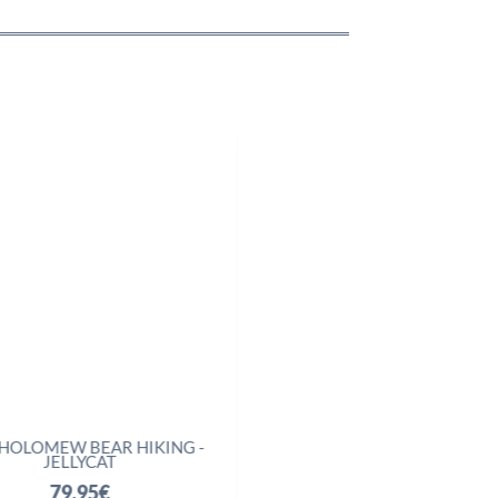
W BEAR HIKING -
AMUSEABLES BOILED EGG
ELLYCAT
SCIENTIST - JELLYCAT
9,95
€
32,95
€