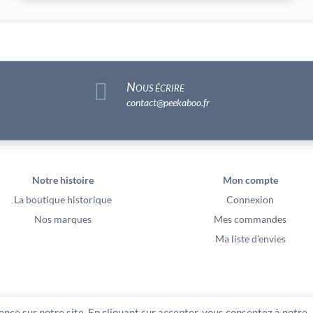

Nous écrire
contact@peekaboo.fr
Notre histoire
Mon compte
La boutique historique
Connexion
Nos marques
Mes commandes
Ma liste d’envies
ence sur notre site. En cliquant sur accepter, vous consentez à notre