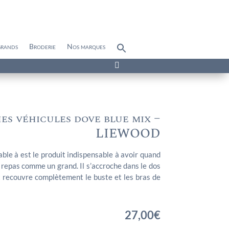
grands
Broderie
Nos marques
Search
for:
Search Button

es véhicules dove blue mix –
LIEWOOD
ble à est le produit indispensable à avoir quand
epas comme un grand. Il s’accroche dans le dos
t recouvre complètement le buste et les bras de
27,00
€