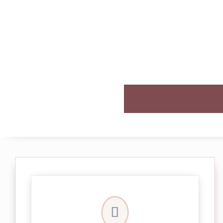

et livrée par Colissimo.
Votre commande est expédiée sous 24/48h