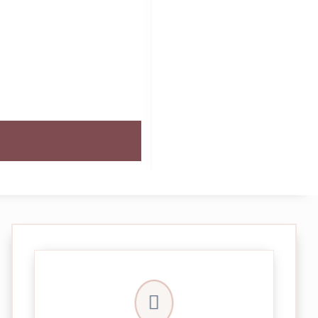
crypté de notre partenaire PayPlug.

entièrement sécurisées grâce au système