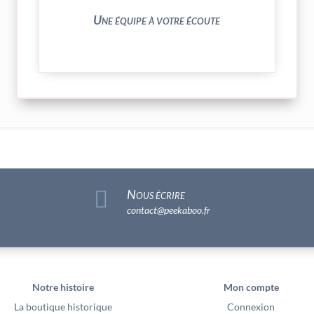
N’hésitez pas à nous solliciter
Une équipe à votre écoute

Nous écrire
contact@peekaboo.fr
Notre histoire
Mon compte
La boutique historique
Connexion