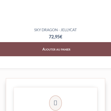
SKY DRAGON - JELLYCAT
72,95
€
Ajouter au panier
► contact@peekaboo.fr

► 04 73 27 04 20