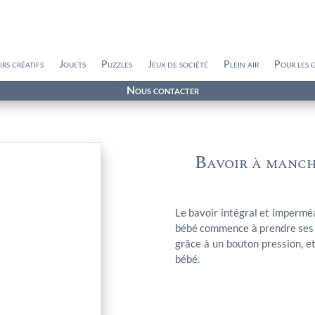
irs créatifs
Jouets
Puzzles
Jeux de société
Plein air
Pour les 
Nous contacter
Bavoir à manch
Le bavoir intégral et imperméa
bébé commence à prendre ses r
grâce à un bouton pression, e
bébé.