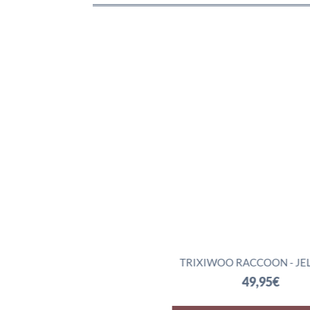
DRAGON - JELLYCAT
TRIXIWOO RACCOON - JELLYC
72,95
€
49,95
€