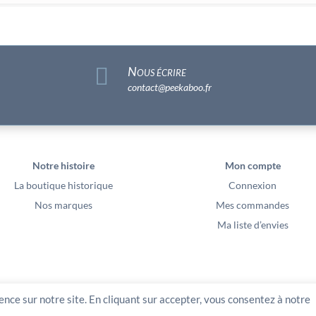

Nous écrire
contact@peekaboo.fr
Notre histoire
Mon compte
La boutique historique
Connexion
Nos marques
Mes commandes
Ma liste d’envies
ence sur notre site. En cliquant sur accepter, vous consentez à notre
00 euros – Av Ernest Cristal 63 000 Clermont-Ferrand – Copyright2021 – Tous droits réservés 