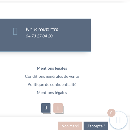

Nous contacter
04 73 27 04 20
Mentions légales
Conditions générales de vente
Politique de confidentialité
Mentions légales
0
Non merci
J'accepte !
– Vidéo Media l’Abeille / Site Web : Pixel