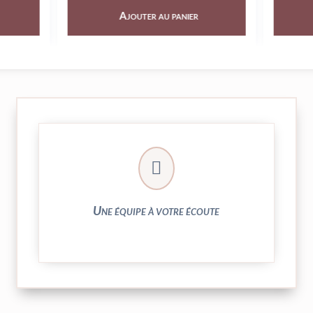
Ajouter au panier
Aj
► contact@peekaboo.fr

► 04 73 27 04 20
N’hésitez pas à nous solliciter
Une équipe à votre écoute