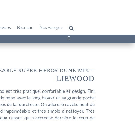
grands
Broderie
Nos marques
Search
for:
Search Button

able super héros dune mix –
LIEWOOD
 est très pratique, confortable et design. Fini
de bébé avec le long bavoir et sa grande poche
bés de la fourchette. On adore le revêtement du
nd imperméable et très simple à nettoyer. Très
aux rubans qui s’accroche derrière le coup de