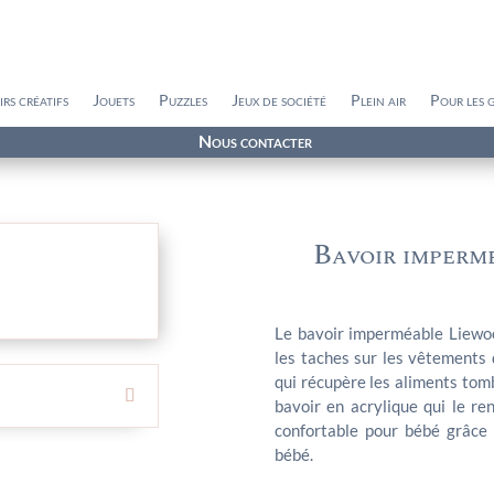
irs créatifs
Jouets
Puzzles
Jeux de société
Plein air
Pour les 
Nous contacter
Bavoir impermé
Le bavoir imperméable Liewood
les taches sur les vêtements 
qui récupère les aliments tom
bavoir en acrylique qui le re
confortable pour bébé grâce 
bébé.