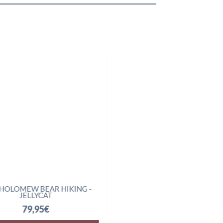
MEW BEAR HIKING -
AMUSEABLES BOILED EGG
JELLYCAT
SCIENTIST - JELLYCAT
79,95
€
32,95
€