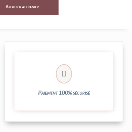
outer au panier
Ajouter au panier
crypté de notre partenaire PayPlug.

entièrement sécurisées grâce au système
Vos transactions par carte bancaire sont
Paiement 100% sécurisé