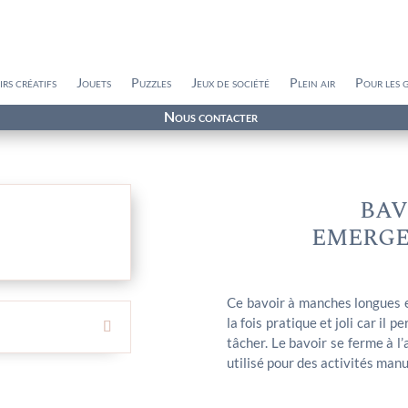
irs créatifs
Jouets
Puzzles
Jeux de société
Plein air
Pour les 
Nous contacter
BAV
EMERGE
Ce bavoir à manches longues e
la fois pratique et joli car il
tâcher. Le bavoir se ferme à l
utilisé pour des activités man