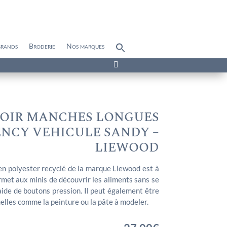
grands
Broderie
Nos marques
Search
for:
Search Button

OIR MANCHES LONGUES
NCY VEHICULE SANDY –
LIEWOOD
n polyester recyclé de la marque Liewood est à
 permet aux minis de découvrir les aliments sans se
’aide de boutons pression. Il peut également être
uelles comme la peinture ou la pâte à modeler.