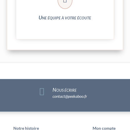
► 04 73 27 04 20
N’hésitez pas à nous solliciter
Une équipe à votre écoute

Nous écrire
contact@peekaboo.fr
Notre histoire
Mon compte