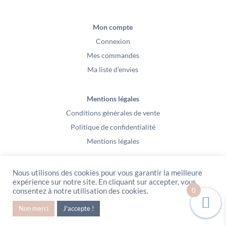
Mon compte
Connexion
Mes commandes
Ma liste d’envies
Mentions légales
Conditions générales de vente
Politique de confidentialité
Mentions légales
Nous utilisons des cookies pour vous garantir la meilleure
expérience sur notre site. En cliquant sur accepter, vous
0
consentez à notre utilisation des cookies.
PeeKaBoo / Sarl Gablia au capital de 10 000 euros – Av Ernest Cristal 63
Non merci
J'accepte !
000 Clermont-Ferrand – Copyright2021 – Tous droits réservés – Vidéo
Media l’Abeille / Site Web : Pixel