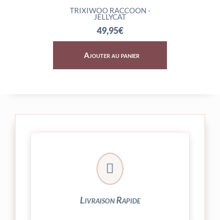
T
TRIXIWOO RACCOON -
ROCKLETO
JELLYCAT
7
49,95
€
Ajouter au panier
Ajout

24/48h et livrée par Colissimo.
Votre commande est expédiée sous
Livraison Rapide