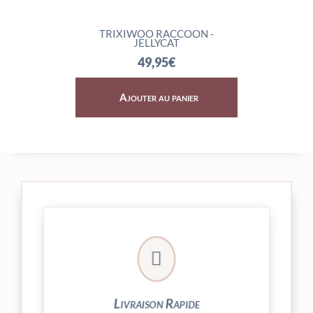
YCAT
TRIXIWOO RACCOON -
ROCKL
JELLYCAT
49,95
€
r
Ajouter au panier
Aj

24/48h et livrée par Colissimo.
Votre commande est expédiée sous
Livraison Rapide