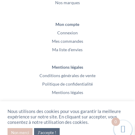
Nos marques
Mon compte
Connexion
Mes commandes
Ma liste d’envies
Mentions légales
Conditions générales de vente
Politique de confidentialité
Mentions légales
Nous utilisons des cookies pour vous garantir la meilleure
expérience sur notre site. En cliquant sur accepter, vous
0
consentez à notre utilisation des cookies.
PeeKaBoo / Sarl Gablia au capital de 10 000 euros – Av Ernest Cristal 63
Non merci
J'accepte !
000 Clermont-Ferrand – Copyright2021 – Tous droits réservés – Vidéo