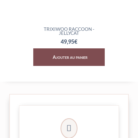
TRIXIWOO RACCOON -
ROCKLETON - J
JELLYCAT
74,95
€
49,95
€
Ajouter au panier
Ajouter au p

24/48h et livrée par Colissimo.
Votre commande est expédiée sous