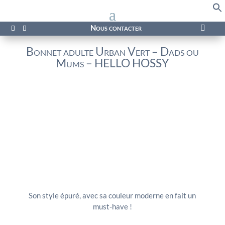
f
Se
Nous contacter

Bonnet adulte Urban Vert – Dads ou
Mums – HELLO HOSSY
Son style épuré, avec sa couleur moderne en fait un
must-have !