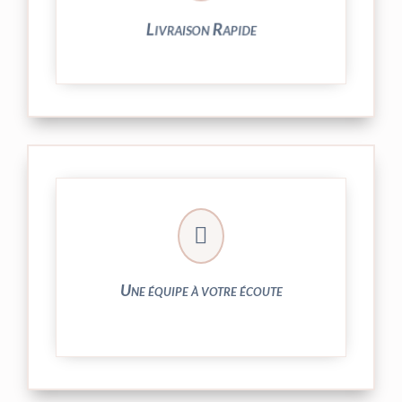
Livraison Rapide
► contact@peekaboo.fr

► 04 73 27 04 20
N’hésitez pas à nous solliciter
Une équipe à votre écoute