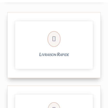

24/48h et livrée par Colissimo.
Votre commande est expédiée sous
Livraison Rapide
► contact@peekaboo.fr