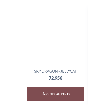
SKY DRAGON - JELLYCAT
TRIX
72,95
€
Ajouter au panier
Aj