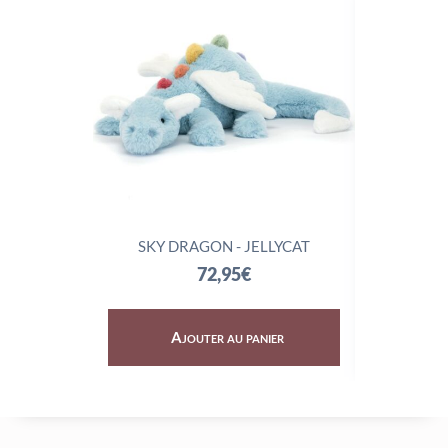
SKY DRAGON - JELLYCAT
TRIX
72,95
€
Ajouter au panier
Aj