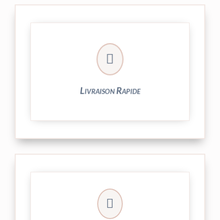

24/48h et livrée par Colissimo.
Votre commande est expédiée sous
Livraison Rapide
► contact@peekaboo.fr

► 04 73 27 04 20