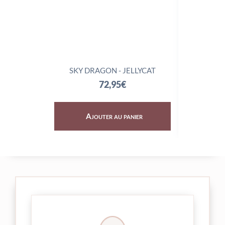
SKY DRAGON - JELLYCAT
TRIX
72,95
€
Ajouter au panier
Aj