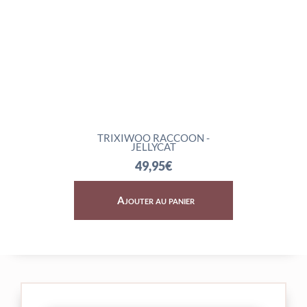
LYCAT
TRIXIWOO RACCOON -
ROCK
JELLYCAT
49,95
€
er
Ajouter au panier
A