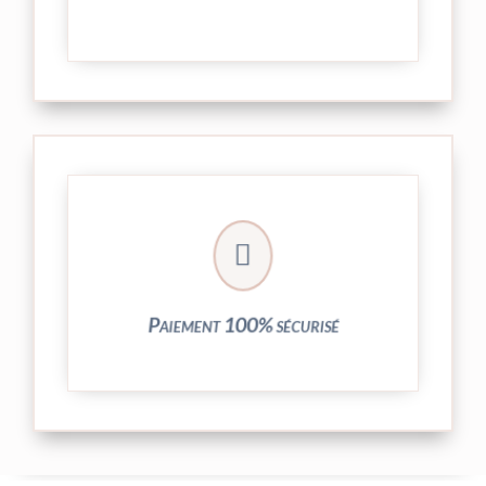
crypté de notre partenaire PayPlug.

entièrement sécurisées grâce au système
Vos transactions par carte bancaire sont
Paiement 100% sécurisé