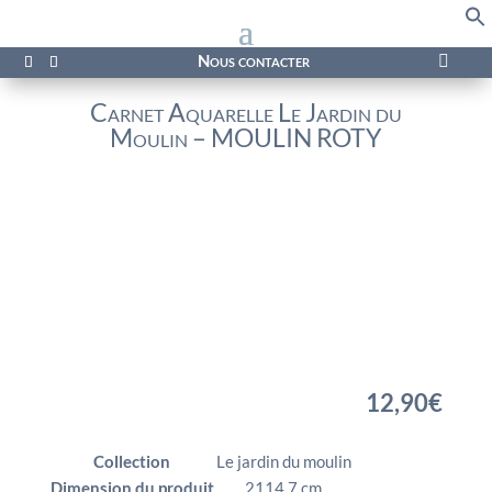
f
Se
Nous contacter

Carnet Aquarelle Le Jardin du
Moulin – MOULIN ROTY
12,90
€
Collection
Le jardin du moulin
Dimension du produit
2114,7 cm