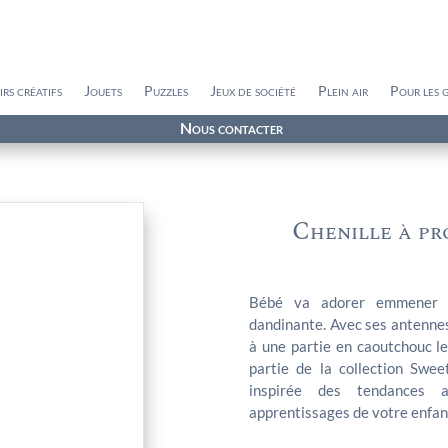
irs créatifs
Jouets
Puzzles
Jeux de société
Plein air
Pour les 
Nous contacter
Chenille à pr
Bébé va adorer emmener pa
dandinante. Avec ses antennes 
à une partie en caoutchouc le
partie de la collection Swe
inspirée des tendances a
apprentissages de votre enfan