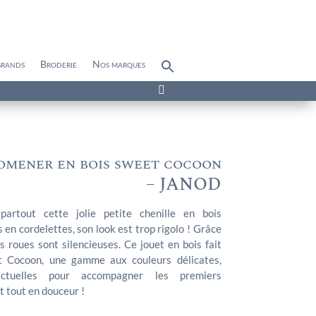
grands
Broderie
Nos marques
Search
for:
Search Button

omener en bois sweet cocoon
– JANOD
rtout cette jolie petite chenille en bois
en cordelettes, son look est trop rigolo ! Grâce
s roues sont silencieuses. Ce jouet en bois fait
et Cocoon, une gamme aux couleurs délicates,
ctuelles pour accompagner les premiers
t tout en douceur !