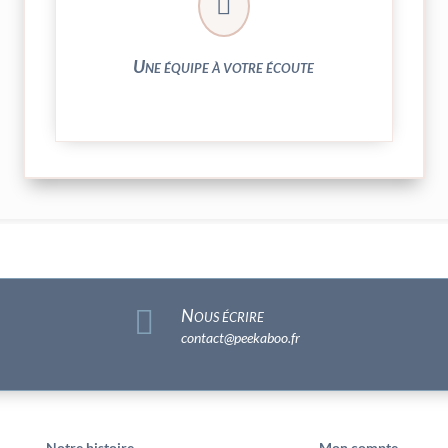

► 04 73 27 04 20
N’hésitez pas à nous solliciter
Une équipe à votre écoute

Nous écrire
contact@peekaboo.fr
Notre histoire
Mon compte