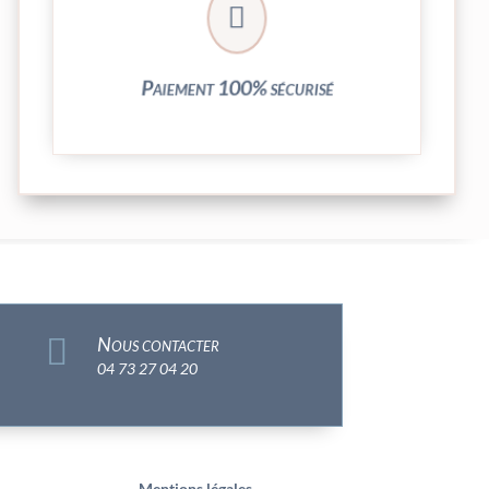
crypté de notre partenaire PayPlug.

entièrement sécurisées grâce au système
Vos transactions par carte bancaire sont
Paiement 100% sécurisé

Nous contacter
04 73 27 04 20
Mentions légales