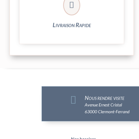

et livrée par Colissimo.
Votre commande est expédiée sous 24/48h
Livraison Rapide

Nous rendre visite
Avenue Ernest Cristal
63000 Clermont-Ferrand
Nos horaires