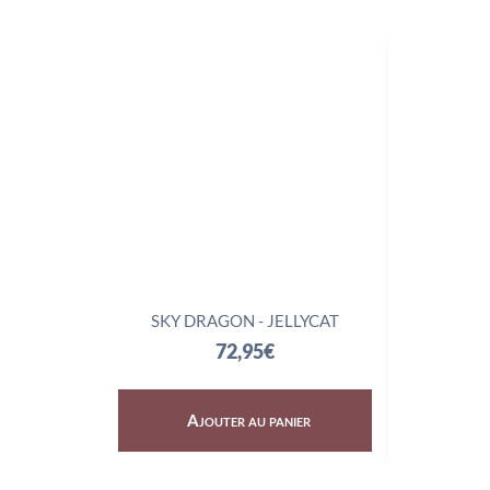
SKY DRAGON - JELLYCAT
TRIX
72,95
€
Ajouter au panier
Aj