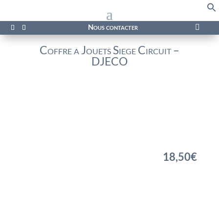
f
Se
Nous contacter

Coffre a Jouets Siege Circuit –
DJECO
18,50
€