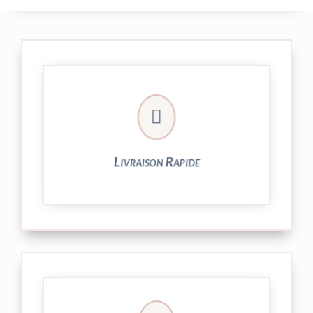

24/48h et livrée par Colissimo.
Votre commande est expédiée sous
Livraison Rapide
► contact@peekaboo.fr