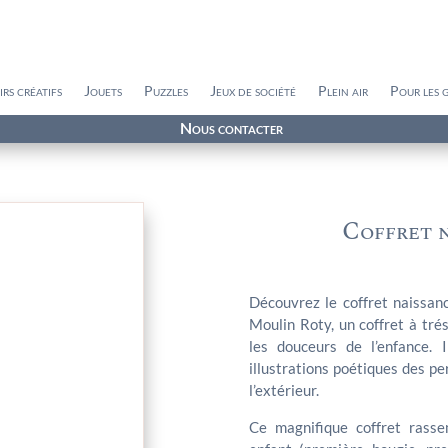
irs créatifs
Jouets
Puzzles
Jeux de société
Plein air
Pour les 
Nous contacter
Coffret n
Découvrez le coffret naissanc
Moulin Roty, un coffret à tré
les douceurs de l’enfance. 
illustrations poétiques des pe
l’extérieur.
Ce magnifique coffret rasse