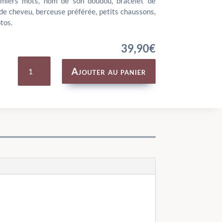
emiers mots, nom de son doudou, bracelet de
e cheveu, berceuse préférée, petits chaussons,
tos.
39,90
€
quantité
de
Ajouter au panier
Coffret
naissance
La
Petite
École
de
Danse
-
MOULIN
ROTY