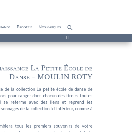
grands
Broderie
Nos marques
Search
for:
Search Button

aissance La Petite École de
Danse – MOULIN ROTY
e de la collection La petite école de danse de
sors pour ranger dans chacun des tiroirs toutes
Il se referme avec des liens et reprend les
rsonnages de la collection à l’intérieur, comme à
mblera tous les premiers souvenirs de votre