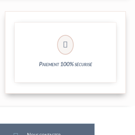
crypté de notre partenaire PayPlug.

entièrement sécurisées grâce au système
Vos transactions par carte bancaire sont
Paiement 100% sécurisé
Nous contacter