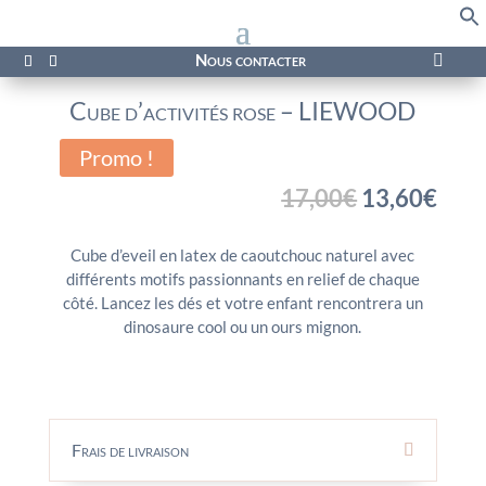
f
Se
Nous contacter

Cube d’activités rose – LIEWOOD
Promo !
Le
Le
17,00
€
13,60
€
prix
prix
initial
actu
Cube d’eveil en latex de caoutchouc naturel avec
était :
est :
différents motifs passionnants en relief de chaque
17,00€.
13,6
côté. Lancez les dés et votre enfant rencontrera un
dinosaure cool ou un ours mignon.
Frais de livraison