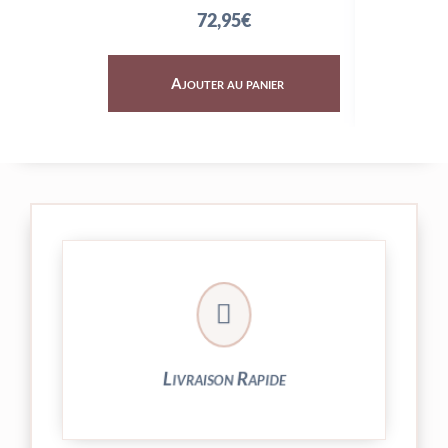
72,95
€
Ajouter au panier
Aj

24/48h et livrée par Colissimo.
Votre commande est expédiée sous
Livraison Rapide