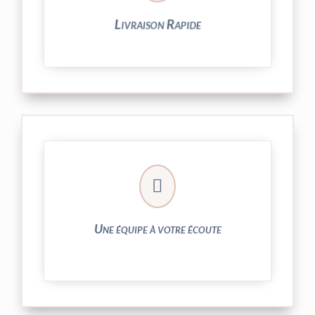
Livraison Rapide
► contact@peekaboo.fr

► 04 73 27 04 20
N’hésitez pas à nous solliciter
Une équipe à votre écoute