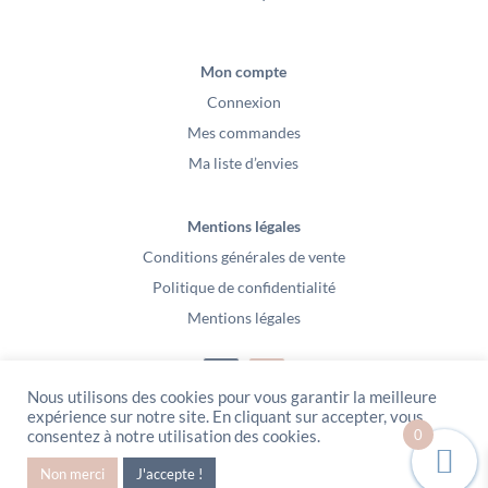
Mon compte
Connexion
Mes commandes
Ma liste d’envies
Mentions légales
Conditions générales de vente
Politique de confidentialité
Mentions légales
Nous utilisons des cookies pour vous garantir la meilleure
expérience sur notre site. En cliquant sur accepter, vous
0
consentez à notre utilisation des cookies.
PeeKaBoo / Sarl Gablia au capital de 10 000 euros – Av Ernest Cristal 63
000 Clermont-Ferrand – Copyright2021 – Tous droits réservés – Vidéo
Non merci
J'accepte !
Media l’Abeille / Site Web : Pixel