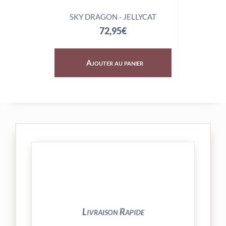
SKY DRAGON - JELLYCAT
TRIX
72,95
€
Ajouter au panier
Aj
24/48h et livrée par Colissimo.
Votre commande est expédiée sous
Livraison Rapide