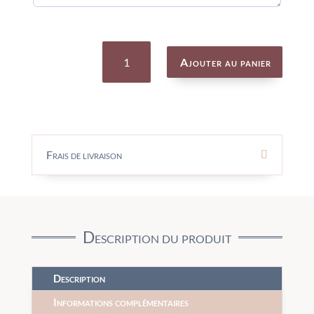
quantité
de
Ajouter au panier
Doudou
Lapin
Sauge
à
broder
-
Les
trois
Lapins
-
Frais de livraison
MOULIN
ROTY
Description du produit
Description
Informations complémentaires