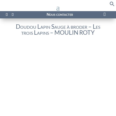
f
Se
Nous contacter

Doudou Lapin Sauge à broder – Les
trois Lapins – MOULIN ROTY