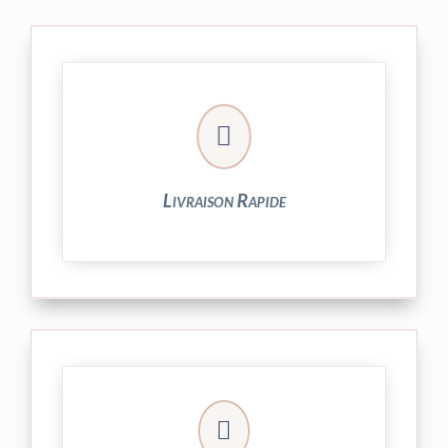

24/48h et livrée par Colissimo.
Votre commande est expédiée sous
Livraison Rapide
► contact@peekaboo.fr

► 04 73 27 04 20