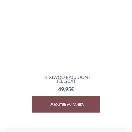
CAT
TRIXIWOO RACCOON -
ROCKL
JELLYCAT
49,95
€
Ajouter au panier
Aj