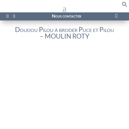
f
Se
Nous contacter

Doudou Pilou à broder Puce et Pilou
– MOULIN ROTY