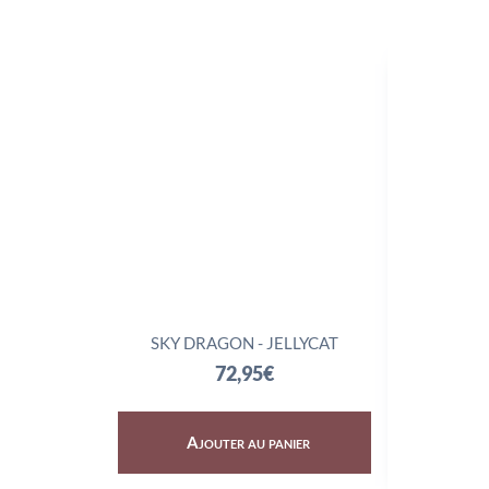
SKY DRAGON - JELLYCAT
TRIX
72,95
€
Ajouter au panier
Aj