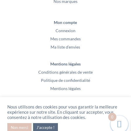
Nos marques
Mon compte
Connexion
Mes commandes
Ma liste d’envies
Mentions légales
Conditions générales de vente
Politique de confidentialité
Mentions légales
Nous utilisons des cookies pour vous garantir la meilleure
expérience sur notre site. En cliquant sur accepter, vous
0
consentez à notre utilisation des cookies.
PeeKaBoo / Sarl Gablia au capital de 10 000 euros – Av Ernest Cristal 63
Non merci
J'accepte !
000 Clermont-Ferrand – Copyright2021 – Tous droits réservés – Vidéo