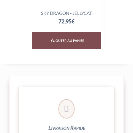
SKY DRAGON - JELLYCAT
TRIX
72,95
€
Ajouter au panier
Aj

24/48h et livrée par Colissimo.
Votre commande est expédiée sous
Livraison Rapide