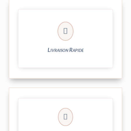

24/48h et livrée par Colissimo.
Votre commande est expédiée sous
Livraison Rapide
► contact@peekaboo.fr

► 04 73 27 04 20