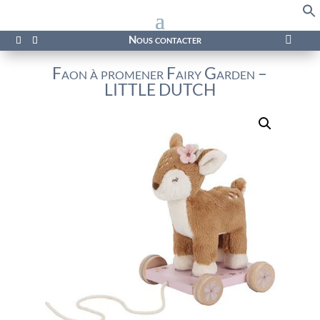
f
Se
Nous contacter

Faon à promener Fairy Garden –
LITTLE DUTCH