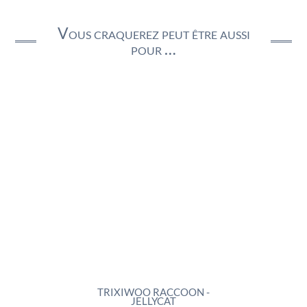
Vous craquerez peut être aussi
pour …
LYCAT
TRIXIWOO RACCOON -
ROCK
JELLYCAT