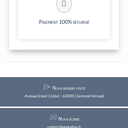

entièrement sécurisées grâce au système
Vos transactions par carte bancaire sont
Paiement 100% sécurisé
⌲
Nous rendre visite
Avenue Ernest Cristal – 63000 Clermont-Ferrand
✉︎
Nous écrire
contact@peekaboo.fr