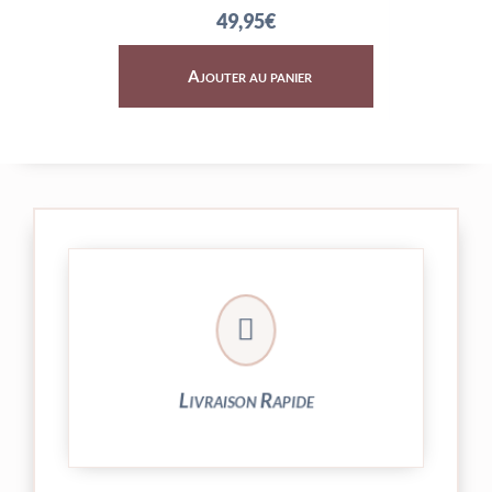
49,95
€
er
Ajouter au panier

24/48h et livrée par Colissimo.
Votre commande est expédiée sous
Livraison Rapide