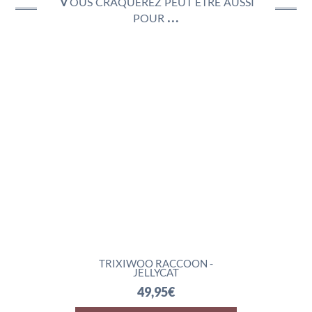
Vous craquerez peut être aussi
pour …
TRIXIWOO RACCOON -
ROCKLETON - 
JELLYCAT
74,95
49,95
€