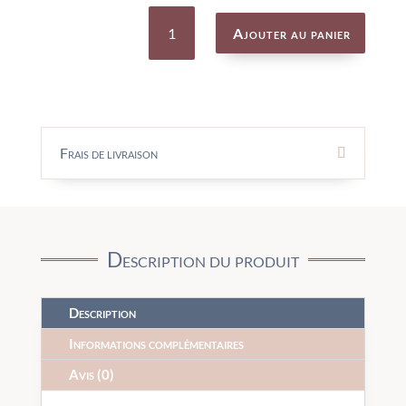
quantité
de
Ajouter au panier
Galérapagos
-
GIGAMIC
Frais de livraison
Description du produit
Description
Informations complémentaires
Avis (0)